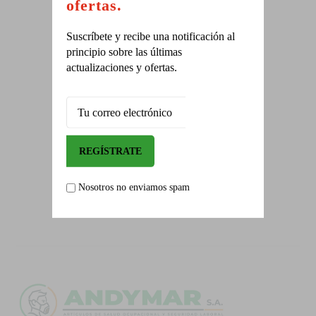
ofertas.
Suscríbete y recibe una notificación al
ALIADOS
principio sobre las últimas
En prevención y seguridad
actualizaciones y ofertas.
CAPACITACIONES
Solicite la programación.
Nosotros no enviamos spam