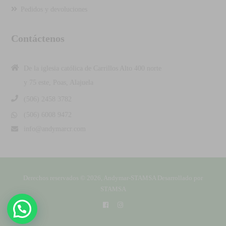
Pedidos y devoluciones
Contáctenos
De la iglesia católica de Carrillos Alto 400 norte
y 75 este, Poas, Alajuela
(506) 2458 3782
(506) 6008 9472
info@andymarcr.com
Derechos reservados © 2026, Andymar-STAMSA
Desarrollado por
STAMSA