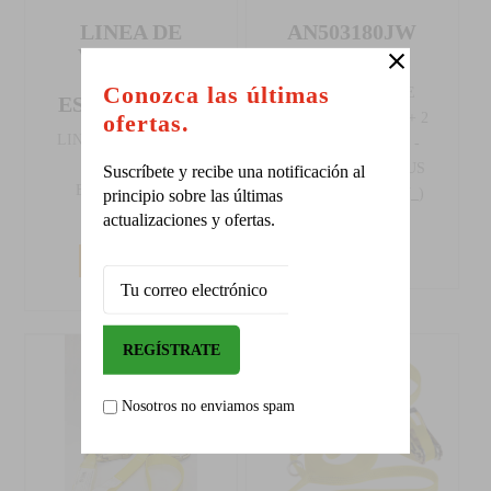
LINEA DE
AN503180JW
VIDA CON
ANTICAÍDAS
GANCHO
Conozca las últimas
ABSORBEDOR DE
ESTRUCTURAL
ofertas.
ENERGÍA CINCHA + 2
LINEA DE VIDA CON
GANCHOS - 1,8 M -
GANCHO
MARCA DELTAPLUS
Suscríbete y recibe una notificación al
ESTRUCTURAL
(Cod.:
AN503180JW_
)
principio sobre las últimas
(Cod.:
TE6139
)
actualizaciones y ofertas.
Leer más
Leer más
Nosotros no enviamos spam