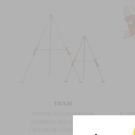
TRA30
TRIPODE TELESCÓPICO DE
PLATI
ALUMINIO, REGULABLE DE
TR
1,74 A 3,02 M + 1 VARILLA CON
ELE