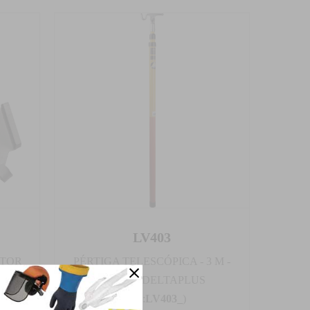
LV403
CTOR
PÉRTIGA TELESCÓPICA - 3 M -
CA
MARCA DELTAPLUS
(Cod.:
LV403_
)