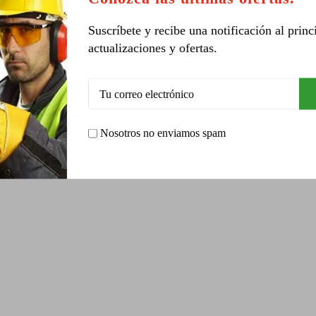
ARCA DELTAPLUS
(Cod.:
LV402_
)
(Cod.:
TRA101_
)
Suscríbete y recibe una notificación al princ
Leer más
actualizaciones y ofertas.
Leer más
Nosotros no enviamos spam