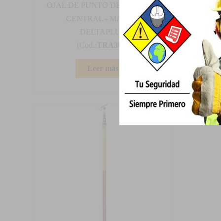
OJAL DE PUNTO DE ANCLAJE
M
CENTRAL - MARCA
DELTAPLUS
(Cod.:
TRA30_
)
Leer más