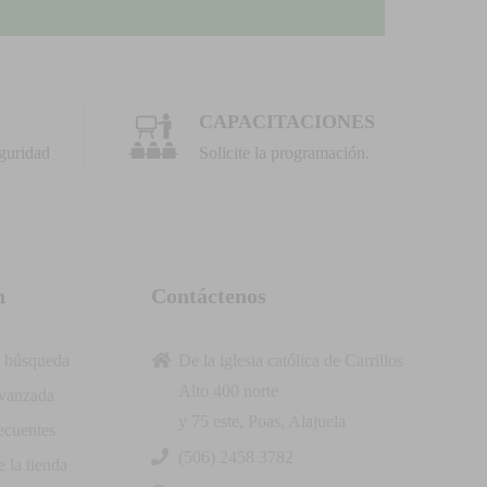
CAPACITACIONES
guridad
Solicite la programación.
n
Contáctenos
 búsqueda
De la iglesia católica de Carrillos
Alto 400 norte
vanzada
y 75 este, Poas, Alajuela
ecuentes
(506) 2458 3782
 la tienda