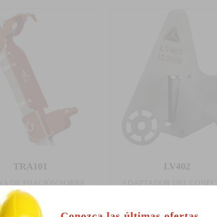
TRA101
LV402
NA DE FIJACIÓN SOBRE
ADAPTADOR DEL CONE
ÍPODE (TRA20) PARA
PARA PÉRTIGA - MAR
VADOR PROTECTOR -
DELTAPLUS
Conozca las últimas ofertas.