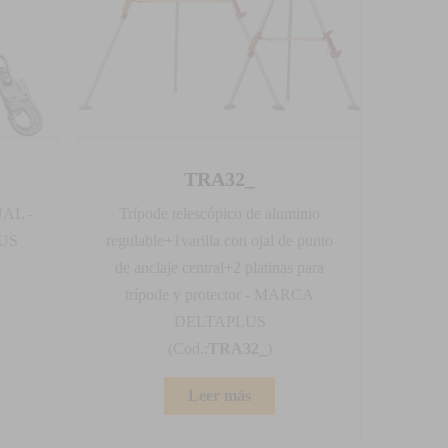
TRA32_
AL -
Trípode telescópico de aluminio
US
regulable+1varilla con ojal de punto
de anclaje central+2 platinas para
trípode y protector - MARCA
DELTAPLUS
(Cod.:
TRA32_
)
Leer más