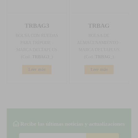
TRBAG3
TRBAG
BOLSA CON RUEDAS
BOLSA DE
PARA TRÍPODE -
ALMACENAMIENTO -
MARCA DELTAPLUS
MARCA DELTAPLUS
(Cod.:
TRBAG3_
)
(Cod.:
TRBAG_
)
Leer más
Leer más
Recibe las últimas noticias y actualizaciones